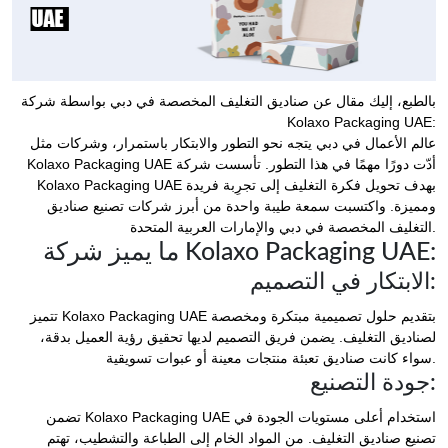
بالطبع، إليك مقال عن صناديق التغليف المخصصة في دبي بواسطة شركة
Kolaxo Packaging UAE:
عالم الأعمال في دبي يتجه نحو التطور والابتكار باستمرار، وشركات مثل
Kolaxo Packaging UAE أدّت دورًا مهمًا في هذا التطور. تأسست شركة
Kolaxo Packaging UAE بهدف تحويل فكرة التغليف إلى تجرِبة فريدة
ومميزة. واكتسبت سمعة طيبة واحدة من أبرز شركات تصنيع صناديق
التغليف المخصصة في دبي والإمارات العربية المتحدة.
ما يميز شركة Kolaxo Packaging UAE:
الابتكار في التصميم:
تتميز Kolaxo Packaging UAE بتقديم حلول تصميمية مبتكرة ومخصصة
لصناديق التغليف. يضمن فريق التصميم لديها تحقيق رؤية العميل بدقة،
سواء كانت صناديق تعبئة منتجات معينة أو عبوات تسويقية.
جودة التصنيع:
تضمن Kolaxo Packaging UAE استخدام أعلى مستويات الجودة في
تصنيع صناديق التغليف. من المواد الخام إلى الطباعة والتشطيب، تهتم